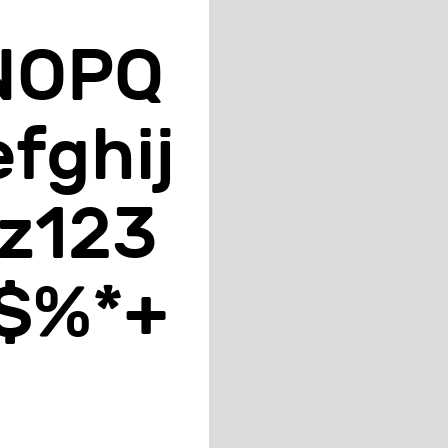
​O​P​Q​
​g​h​i​j​
z​1​2​3​
​$​%​*​+​