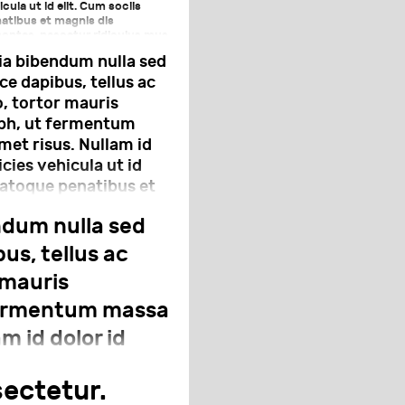
icula ut id elit. Cum sociis
atibus et magnis dis
ontes, nascetur ridiculus mus.
lit libero, a pharetra augue.
ia bibendum nulla sed
e dapibus, tellus ac
 tortor mauris
bh, ut fermentum
met risus. Nullam id
icies vehicula ut id
natoque penatibus et
rient montes,
ndum nulla sed
s mus. Nulla vitae elit
a augue.
us, tellus ac
 mauris
fermentum massa
am id dolor id
 id elit. Cum
ectetur.
 et magnis dis