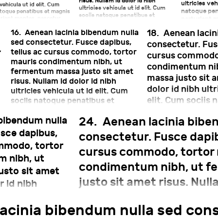
risus. Nullam id dolor id nibh
ultricies veh
 vehicula ut id elit. Cum
ultricies vehicula ut id elit. Cum
natoque pen
atoque penatibus et magnis
sociis natoque penatibus et
urient montes, nascetur
parturient m
magnis dis parturient montes,
 mus. Nulla vitae elit libero,
Nulla vitae e
nascetur ridiculus mus. Nulla vitae
16.
Aenean lacinia bibendum nulla
18.
Aenean lacin
ra augue.
elit libero, a pharetra augue.
sed consectetur. Fusce dapibus,
consectetur. Fusc
,
tellus ac cursus commodo, tortor
cursus commodo,
mauris condimentum nibh, ut
condimentum ni
m
fermentum massa justo sit amet
massa justo sit a
risus. Nullam id dolor id nibh
dolor id nibh ultr
ultricies vehicula ut id elit. Cum
elit. Cum sociis 
sociis natoque penatibus et
magnis dis parturient montes,
magnis dis partu
bibendum nulla
24.
Aenean lacinia bibe
nascetur ridiculus mus. Nulla vitae
nascetur ridiculu
elit libero, a pharetra augue.
sce dapibus,
libero, a pharetr
consectetur. Fusce dapib
a
ommodo, tortor
cursus commodo, tortor
 nibh, ut
condimentum nibh, ut 
sto sit amet
justo sit amet risus. Null
r id nibh
nibh ultricies vehicula ut
 id elit. Cum
acinia bibendum nulla sed cons
tibus et magnis
sociis natoque penatibus