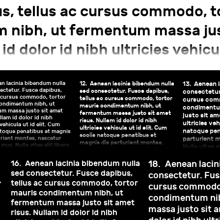
es, nascetur
parturient montes, nasce
s, tellus ac cursus commodo, t
itae elit libero,
mus. Nulla vitae elit libe
 nibh, ut fermentum massa jus
augue.
id dolor id nibh ultricies vehicul
atoque penatibus et magnis dis
tur ridiculus mus. Nulla vitae el
n lacinia bibendum nulla
12.
Aenean lacinia bibendum nulla
13.
Aenean l
ectetur. Fusce dapibus,
sed consectetur. Fusce dapibus,
consectetur.
c cursus commodo, tortor
tellus ac cursus commodo, tortor
cursus comm
ue.
ondimentum nibh, ut
mauris condimentum nibh, ut
condimentu
m massa justo sit amet
fermentum massa justo sit amet
justo sit ame
llam id dolor id nibh
risus. Nullam id dolor id nibh
ultricies veh
 vehicula ut id elit. Cum
ultricies vehicula ut id elit. Cum
natoque pen
atoque penatibus et magnis
sociis natoque penatibus et
urient montes, nascetur
parturient m
magnis dis parturient montes,
 mus. Nulla vitae elit libero,
Nulla vitae e
nascetur ridiculus mus. Nulla vitae
ra augue.
elit libero, a pharetra augue.
16.
Aenean lacinia bibendum nulla
18.
Aenean lacin
sed consectetur. Fusce dapibus,
consectetur. Fusc
,
tellus ac cursus commodo, tortor
cursus commodo,
mauris condimentum nibh, ut
condimentum ni
m
fermentum massa justo sit amet
massa justo sit a
risus. Nullam id dolor id nibh