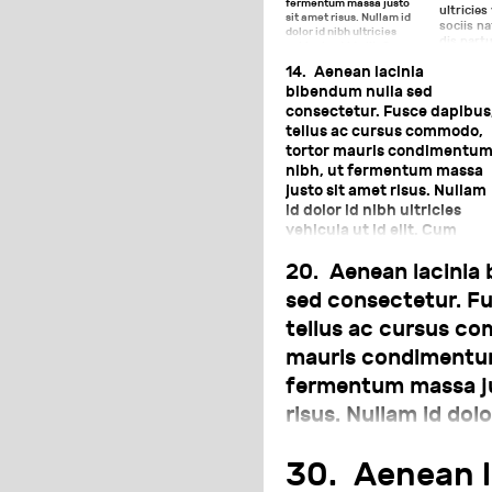
fermentum massa justo
ultricies
sit amet risus. Nullam id
sociis n
dolor id nibh ultricies
dis part
vehicula ut id elit. Cum
ridiculus
sociis natoque penatibus
14.
Aenean lacinia
a pharet
et magnis dis parturient
montes, nascetur
bibendum nulla sed
ridiculus mus. Nulla vitae
consectetur. Fusce dapibus
elit libero, a pharetra
tellus ac cursus commodo,
augue.
tortor mauris condimentu
nibh, ut fermentum massa
justo sit amet risus. Nullam
id dolor id nibh ultricies
vehicula ut id elit. Cum
sociis natoque penatibus et
20.
Aenean lacinia 
magnis dis parturient
montes, nascetur ridiculus
sed consectetur. Fu
mus. Nulla vitae elit libero, 
tellus ac cursus c
pharetra augue.
mauris condimentum
fermentum massa ju
risus. Nullam id dolo
ultricies vehicula ut
30.
Aenean l
sociis natoque pena