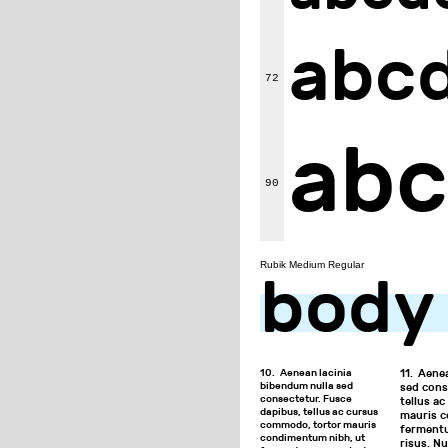
abc
72
ab
90
Rubik Medium Regular
◼◼◼◼◼
body
10.
Aenean lacinia
11.
Aenea
bibendum nulla sed
sed cons
consectetur. Fusce
tellus a
dapibus, tellus ac cursus
mauris c
commodo, tortor mauris
fermentu
condimentum nibh, ut
risus. Nu