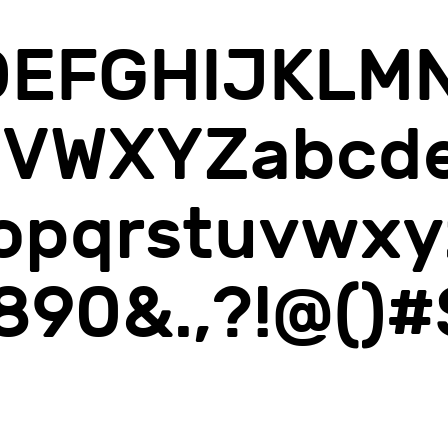
E​F​G​H​I​J​K​L​M​N
V​W​X​Y​Z​a​b​c​d​e​f
​p​q​r​s​t​u​v​w​x​y​
​9​0​&​.​,​?​!​@​(​)​#