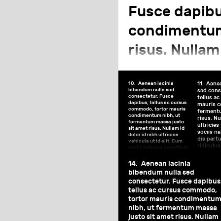
dis parturient mont
Fusce dapibu
ridiculus mus. Nulla v
condimentum
a pharetra augue.
risus. Nullam 
Cum sociis n
montes, nasce
10.
Aenean lacinia
11.
Aenea
bibendum nulla sed
sed cons
consectetur. Fusce
tellus a
pharetra aug
dapibus, tellus ac cursus
mauris c
commodo, tortor mauris
fermentu
condimentum nibh, ut
risus. Nu
fermentum massa justo
ultricies
sit amet risus. Nullam id
sociis n
dolor id nibh ultricies
dis part
vehicula ut id elit. Cum
ridiculus
sociis natoque penatibus
a pharet
et magnis dis parturient
montes, nascetur
14.
Aenean lacinia
ridiculus mus. Nulla vitae
bibendum nulla sed
elit libero, a pharetra
augue.
consectetur. Fusce dapibus
tellus ac cursus commodo,
tortor mauris condimentu
nibh, ut fermentum massa
justo sit amet risus. Nullam