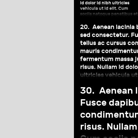
id dolor id nibh ultricies
vehicula ut id elit. Cum
sociis natoque penatibus et
magnis dis parturient
montes, nascetur ridiculus
20.
Aenean lacinia 
mus. Nulla vitae elit libero, 
sed consectetur. Fu
pharetra augue.
tellus ac cursus c
mauris condimentum
fermentum massa ju
risus. Nullam id dolo
ultricies vehicula ut
sociis natoque pena
30.
Aenean l
dis parturient mont
ridiculus mus. Nulla v
Fusce dapibu
a pharetra augue.
condimentum
risus. Nullam 