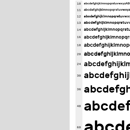
abcdefghijklmnopqrstuvwxyz
10
abcdefghijklmnopqrstuvw
11
abcdefghijklmnopqrstuv
12
abcdefghijklmnopqrst
13
abcdefghijklmnopqr
14
abcdefghijklmnop
16
abcdefghijklmn
18
abcdefghijklm
20
abcdefghij
24
abcdefgh
30
abcdefg
36
abcde
48
abcd
60