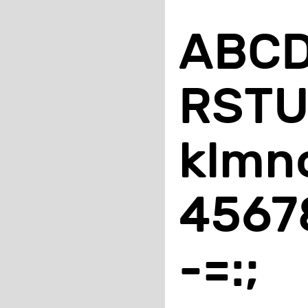
A​B​C​D​
R​S​T​U​
k​l​m​n​o
4​5​6​7​8
-​=​:​;