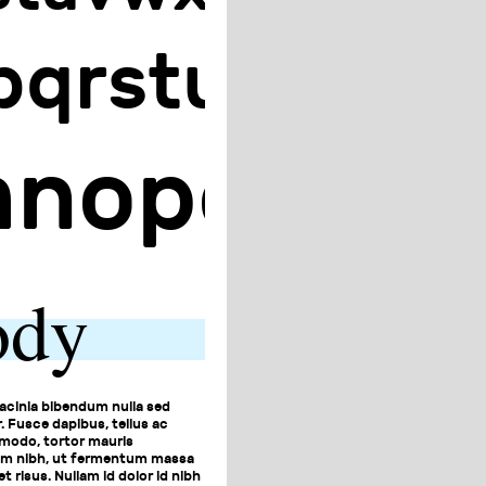
nopqrstuvwx
lmnopqrs
ody
◼◼◼◼◼◼◼◼◼◼◼◼
acinia bibendum nulla sed
 Fusce dapibus, tellus ac
odo, tortor mauris
m nibh, ut fermentum massa
t risus. Nullam id dolor id nibh