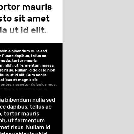
tur ridiculus
ortor mauris
ro, a pharetra
to sit amet
a ut id elit.
 parturient
it libero, a
acinia bibendum nulla sed
 Fusce dapibus, tellus ac
odo, tortor mauris
m nibh, ut fermentum massa
t risus. Nullam id dolor id nibh
icula ut id elit. Cum sociis
atibus et magnis dis
ontes, nascetur ridiculus mus.
lit libero, a pharetra augue.
ia bibendum nulla sed
e dapibus, tellus ac
 tortor mauris
bh, ut fermentum
met risus. Nullam id