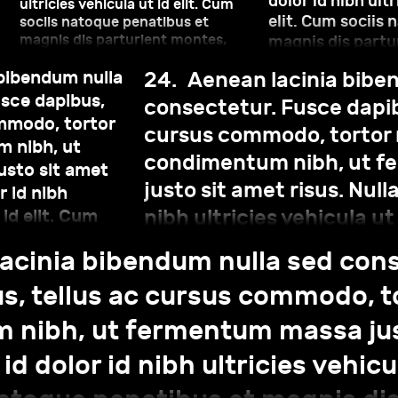
dolor id nibh ultr
ultricies vehicula ut id elit. Cum
elit. Cum sociis 
sociis natoque penatibus et
magnis dis parturient montes,
magnis dis partu
nascetur ridiculus mus. Nulla vitae
nascetur ridiculu
elit libero, a pharetra augue.
bibendum nulla
24.
Aenean lacinia bibe
libero, a pharetr
a
sce dapibus,
consectetur. Fusce dapib
ommodo, tortor
cursus commodo, tortor
 nibh, ut
condimentum nibh, ut 
sto sit amet
justo sit amet risus. Null
r id nibh
nibh ultricies vehicula ut
 id elit. Cum
tibus et magnis
sociis natoque penatibus
acinia bibendum nulla sed cons
es, nascetur
parturient montes, nasce
itae elit libero,
s, tellus ac cursus commodo, t
mus. Nulla vitae elit libe
 nibh, ut fermentum massa jus
augue.
id dolor id nibh ultricies vehicul