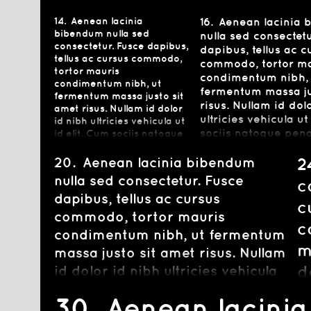
mag
a pharetra augue.
et magnis dis parturient
nas
mus. Nulla vitae eli
montes, nascetur
14.
Aenean lacinia
16.
Aenean lacinia
vit
ridiculus mus. Nulla vitae
bibendum nulla sed
nulla sed consectetu
aug
elit libero, a pharetra
augue.
augue.
consectetur. Fusce dapibus,
dapibus, tellus ac c
tellus ac cursus commodo,
commodo, tortor ma
tortor mauris
condimentum nibh, 
condimentum nibh, ut
fermentum massa ju
fermentum massa justo sit
risus. Nullam id dol
amet risus. Nullam id dolor
ultricies vehicula ut
id nibh ultricies vehicula ut
sociis natoque pena
id elit. Cum sociis natoque
penatibus et magnis dis
magnis dis parturie
parturient montes,
20.
Aenean lacinia bibendum
nascetur ridiculus m
2
nascetur ridiculus mus.
vitae elit libero, a 
nulla sed consectetur. Fusce
c
Nulla vitae elit libero, a
augue.
pharetra augue.
dapibus, tellus ac cursus
c
commodo, tortor mauris
c
condimentum nibh, ut fermentum
m
massa justo sit amet risus. Nullam
d
id dolor id nibh ultricies vehicula
ut id elit. Cum sociis natoque
C
30.
Aenean lacinia
penatibus et magnis dis