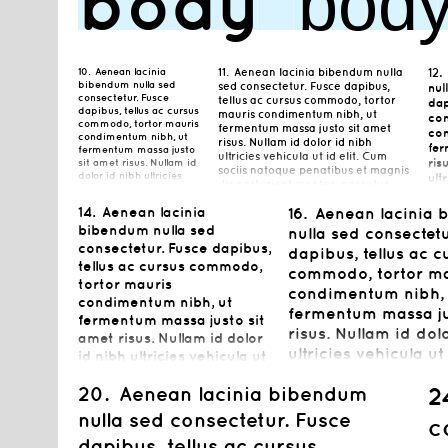
◼◼◼◼◼◼◼◼◼◼
body
bod
10.
Aenean lacinia
11.
Aenean lacinia bibendum nulla
12.
bibendum nulla sed
sed consectetur. Fusce dapibus,
nul
consectetur. Fusce
tellus ac cursus commodo, tortor
dap
dapibus, tellus ac cursus
mauris condimentum nibh, ut
com
commodo, tortor mauris
fermentum massa justo sit amet
con
condimentum nibh, ut
risus. Nullam id dolor id nibh
fer
fermentum massa justo
ultricies vehicula ut id elit. Cum
sit amet risus. Nullam id
ris
sociis natoque penatibus et magnis
dolor id nibh ultricies
ult
dis parturient montes, nascetur
vehicula ut id elit. Cum
soc
ridiculus mus. Nulla vitae elit libero,
sociis natoque penatibus
mag
14.
Aenean lacinia
16.
Aenean lacinia
a pharetra augue.
et magnis dis parturient
nas
montes, nascetur
bibendum nulla sed
nulla sed consectetu
vit
ridiculus mus. Nulla vitae
consectetur. Fusce dapibus,
dapibus, tellus ac c
aug
elit libero, a pharetra
tellus ac cursus commodo,
augue.
commodo, tortor ma
tortor mauris
condimentum nibh, 
condimentum nibh, ut
fermentum massa ju
fermentum massa justo sit
risus. Nullam id dol
amet risus. Nullam id dolor
ultricies vehicula ut
id nibh ultricies vehicula ut
sociis natoque pena
id elit. Cum sociis natoque
20.
Aenean lacinia bibendum
2
penatibus et magnis dis
magnis dis parturie
parturient montes,
nascetur ridiculus m
nulla sed consectetur. Fusce
c
nascetur ridiculus mus.
vitae elit libero, a 
dapibus, tellus ac cursus
Nulla vitae elit libero, a