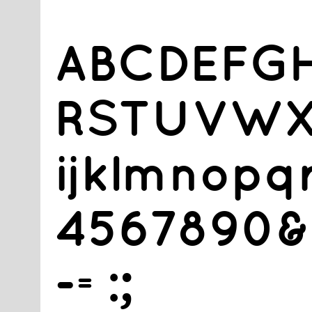
A​B​C​D​E​F​G​H
R​S​T​U​V​W​X​Y
i​j​k​l​m​n​o​p​q​
4​5​6​7​8​9​0​&​.​
-​=​:​;