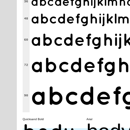
abcdefghijkl
36
abcdefghijk
48
abcdefghi
60
abcdefg
72
abcdef
90
Quicksand Bold
Arial